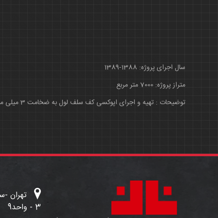
سال اجرای پروژه: 1388-1389
متراز پروژه: 7000 متر مربع
توضیحات : تهیه و اجرای اپوکسی کف سلف لول به ضخامت 3 میلی متر و غلطکی
3 - واحد9