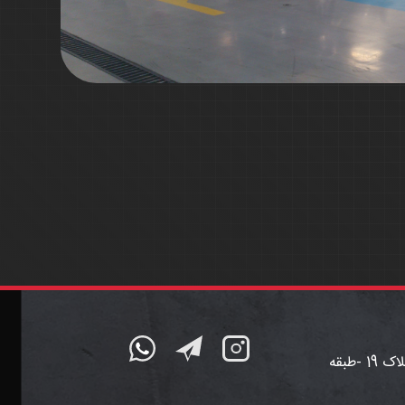
تهران -سهروردی شمالی -خیابان خرمشهر (آپادانا)- خیابان مهناز- کوچه ایازی- پلاک 19 -طبقه