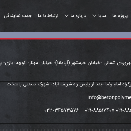
رگراه امام رضا -بعد از پلیس راه شریف آباد- شهرک صنعتی پایتخت
023-34573576
021-88517406