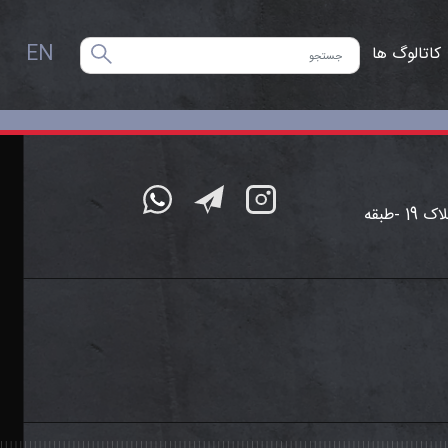
EN
تهران -سهروردی شمالی -خیابان خرمشهر (آپادانا)- خیابان مهناز- کوچه ایازی- پلاک 19 -طبقه