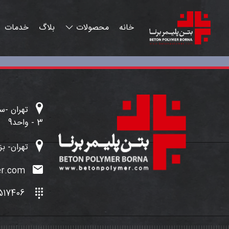
3 - واحد9
تهران- بز
info@betonpolymer.com
 021-88517407