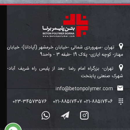
ویدیو نحوه ساخت
بتن
تهران -سهروردی شمالی -خیابان خرمشهر (آپادانا)- خیابان
مهناز- کوچه ایازی- پلاک 19 -طبقه 3 - واحد9
تهران- بزرگراه امام رضا -بعد از پلیس راه شریف آباد-
شهرک صنعتی پایتخت
info@betonpolymer.com
ساختمان بتنی
023-34573576
021-88517406 021-88517407