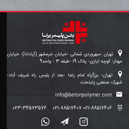
تهران -سهروردی شمالی -خیابان خرمشهر (آپادانا)- خیابان
مهناز- کوچه ایازی- پلاک 19 -طبقه 3 - واحد9
تهران- بزرگراه امام رضا -بعد از پلیس راه شریف آباد-
شهرک صنعتی پایتخت
info@betonpolymer.com
023-34573576
021-88517406 021-88517407