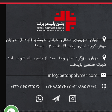
تهران -سهروردی شمالی -خیابان خرمشهر (آپادانا)- خیابان
مهناز- کوچه ایازی- پلاک 19 -طبقه 3 - واحد9
تهران- بزرگراه امام رضا -بعد از پلیس راه شریف آباد-
شهرک صنعتی پایتخت
info@betonpolymer.com
023-34573576
021-88517406 021-88517407