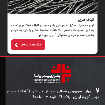
الیاف فلزی
این محصول مفتول های فیبر بتن ، نوعی الیاف فولادی بوده که
به دلیل مقاومت کششی بالا هنگام مخلوط شدن با بتن، به خوبی
پخش شده و خواص مکانیکی آن را بهبود م...
مشاهده بیشتر
تهران -سهروردی شمالی -خیابان خرمشهر (آپادانا)- خیابان
مهناز- کوچه ایازی- پلاک 19 -طبقه 3 - واحد9