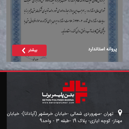
پروانه استاندارد
بیشتر
تهران -سهروردی شمالی -خیابان خرمشهر (آپادانا)- خیابان
مهناز- کوچه ایازی- پلاک 19 -طبقه 3 - واحد9