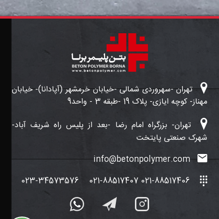
تهران -سهروردی شمالی -خیابان خرمشهر (آپادانا)- خیابان
مهناز- کوچه ایازی- پلاک 19 -طبقه 3 - واحد9
تهران- بزرگراه امام رضا -بعد از پلیس راه شریف آباد-
شهرک صنعتی پایتخت
info@betonpolymer.com
023-34573576
021-88517406 021-88517407